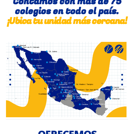
Contamos con más de 75
colegios en todo el país.
¡Ubica tu unidad más cercana!
Mexicali
Tijuana
San Luis R. Colorado
Cd. Juárez
Nogales
Hermosillo
Chihuahua
Cajeme
Obregón
Monterrey
Saltillo
Los Mochis
Gómez Palacio
Torreón
Culiacán
La Paz
Durango
Mazatlán
San. Luis P.
Zacatecas
Cd. Madero / Tampico
Aguascalientes
Cancún
Tepic
P. del Carmen
Mérida
Querétaro / San Juan del Rio
León
Celaya
Salamanca
Pachuca
Guadalajara
Veracruz
Morelia
Tlaxcala
Puebla
Chetumal
Comalcalco
Tuxtla Gutiérrez
Oaxaca
OFRECEMOS